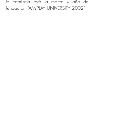
la camiseta está la marca y año de
fundación “AMIPLAY UNIVERSITY 2002”
Huellitas y premios
info@huellitasypremios.com